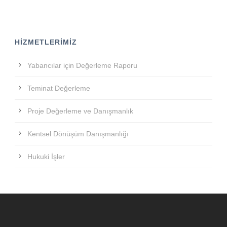
HIZMETLERIMIZ
Yabancılar için Değerleme Raporu
Teminat Değerleme
Proje Değerleme ve Danışmanlık
Kentsel Dönüşüm Danışmanlığı
Hukuki İşler